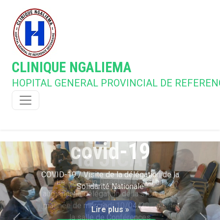
Audience du
CLINIQUE NGALIEMA
Médecin
HOPITAL GENERAL PROVINCIAL DE REFEREN
Directeur à la
délégation de
la JICA
Le Médecin Directeur a reçu en
audience la délégation de la JICA en ce
matinée de mercredi 10/04/2019 dans
la salle de Conférences