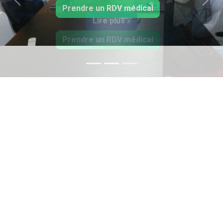
Précedent
Suiv
Lire plus »
Prendre un RDV médical